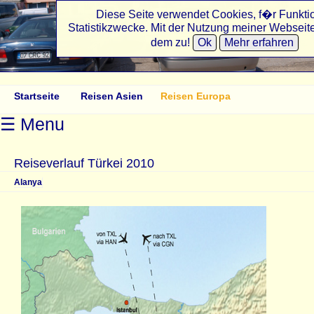
Diese Seite verwendet Cookies, f�r Funkti
Statistikzwecke. Mit der Nutzung meiner Webseit
angelikasreisen.de
dem zu!
Ok
Mehr erfahren
Startseite
Reisen Asien
Reisen Europa
☰ Menu
Reiseverlauf Türkei 2010
Alanya