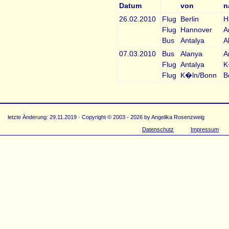
Datum
von
n
26.02.2010
Flug
Berlin
H
Flug
Hannover
A
Bus
Antalya
A
07.03.2010
Bus
Alanya
A
Flug
Antalya
K
Flug
K�ln/Bonn
B
letzte Änderung: 29.11.2019 · Copyright © 2003 - 2026 by Angelika Rosenzweig
Datenschutz
Impressum