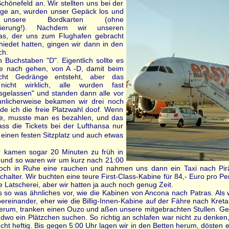
chönefeld an. Wir stellten uns bei der
nge an, wurden unser Gepäck los und
unsere Bordkarten (ohne
ervierung!). Nachdem wir unseren
s, der uns zum Flughafen gebracht
hiedet hatten, gingen wir dann in den
ch.
 Buchstaben "D". Eigentlich sollte es
e nach gehen, von A -D, damit beim
icht Gedränge entsteht, aber das
e nicht wirklich, alle wurden fast
losgelassen" und standen dann alle vor
nlicherweise bekamen wir drei noch
e ich die freie Platzwahl doof. Wenn
te, musste man es bezahlen, und das
s die Tickets bei der Lufthansa nur
einen festen Sitzplatz und auch etwas
ir kamen sogar 20 Minuten zu früh in
 und so waren wir um kurz nach 21:00
och in Ruhe eine rauchen und nahmen uns dann ein Taxi nach Pir
Schalter. Wir buchten eine teure First-Class-Kabine für 84,- Euro pro
 Latscherei, aber wir hatten ja auch noch genug Zeit.
ns so was ähnliches vor, wie die Kabinen von Ancona nach Patras. Al
bereinander, eher wie die Billig-Innen-Kabine auf der Fähre nach Kret
rum, tranken einen Ouzo und aßen unsere mitgebrachten Stullen. Gege
endwo ein Plätzchen suchen. So richtig an schlafen war nicht zu denken,
echt heftig. Bis gegen 5:00 Uhr lagen wir in den Betten herum, dösten e