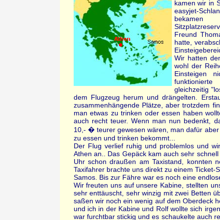
kamen wir in S
easyjet-Schla
bekamen 
Sitzplatzres
Freund Thoma
hatte, verabsc
Einsteigeberei
Wir hatten den
wohl der Reih
Einsteigen n
funktioniert
gleichzeitig "
dem Flugzeug herum und drängelten. Erstau
zusammenhängende Plätze, aber trotzdem find
man etwas zu trinken oder essen haben woll
auch recht teuer. Wenn man nun bedenkt, das
10,- � teurer gewesen wären, man dafür aber 
zu essen und trinken bekommt...
Der Flug verlief ruhig und problemlos und w
Athen an.. Das Gepäck kam auch sehr schnell
Uhr schon draußen am Taxistand, konnten n
Taxifahrer brachte uns direkt zu einem Ticket-
Samos. Bis zur Fähre war es noch eine endlose
Wir freuten uns auf unsere Kabine, stellten u
sehr enttäuscht, sehr winzig mit zwei Betten ü
saßen wir noch ein wenig auf dem Oberdeck he
und ich in der Kabine und Rolf wollte sich irg
war furchtbar stickig und es schaukelte auch r