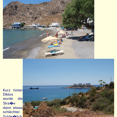
Kurz hinter
Diktos
wurde die
Stra�e
dann etwas
schlechter.
Schlie�lich