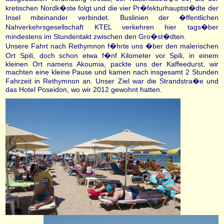
kretischen Nordk�ste folgt und die vier Pr�fekturhauptst�dte der
Insel miteinander verbindet. Buslinien der �ffentlichen
Nahverkehrsgesellschaft KTEL verkehren hier tags�ber
mindestens im Stundentakt zwischen den Gro�st�dten.
Unsere Fahrt nach Rethymnon f�hrte uns �ber den malerischen
Ort Spili, doch schon etwa f�nf Kilometer vor Spili, in einem
kleinen Ort namens Akoumia, packte uns der Kaffeedurst, wir
machten eine kleine Pause und kamen nach insgesamt 2 Stunden
Fahrzeit in Rethymnon an. Unser Ziel war die Strandstra�e und
das Hotel Poseidon, wo wir 2012 gewohnt hatten.