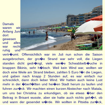
Damals
waren wir
Anfang Juni
dort
gewesen
und alles
war recht
ruhig und
vertr�umt. Offensichtlich war im Juli nun schon die Saison
ausgebrochen, der gro�e Strand war sehr voll, die Liegen
standen dicht gedr�ngt, viele wei�e Schwabbelb�uche in
knappen Bikinis, sehr h�bsch. Weil kein Wind war, wollten wir
doch eine Weile am Strand bleiben, zahlten 5 Euro f�r die Liegen,
und gaben nach knapp 2 Stunden auf, es war einfach nur
schrecklich, dann doch lieber Wind. Wir hatten auch keine Lust
mehr in der �berf�llten und hei�en Stadt herum zu laufen und
fuhren zur�ck. Wir machten einen kurzen Abstecher nach Matala,
um uns bei Christina zu erkundigen, ob sie etwas �ber den
Beitrag in Brisant wusste, aber sie hatte auch nichts geh�rt, ob
und wann der gesendet w�rde. Wir wollten in Pitsidia zur�ck,