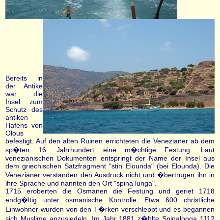
Bereits in
der Antike
war die
Insel zum
Schutz des
antiken
Hafens von
Olous
befestigt. Auf den alten Ruinen errichteten die Venezianer ab dem
sp�ten 16. Jahrhundert eine m�chtige Festung. Laut
venezianischen Dokumenten entspringt der Name der Insel aus
dem griechischen Satzfragment "stin Elounda" (bei Elounda). Die
Venezianer verstanden den Ausdruck nicht und �bertrugen ihn in
ihre Sprache und nannten den Ort "spina lunga".
1715 eroberten die Osmanen die Festung und geriet 1718
endg�ltig unter osmanische Kontrolle. Etwa 600 christliche
Einwohner wurden von den T�rken verschleppt und es begannen
sich Muslime anzusiedeln. Im Jahr 1881 z�hlte Spinalonga 1112