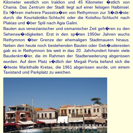
Kilometer westlich von Iraklion und 45 Kilometer �stlich von
Chania. Das Zentrum der Stadt liegt auf einer felsigen Halbinsel.
Es f�hren mehrere Passstra�en von Rethymnon zur S�dk�ste:
durch die Kourtaliotiko-Schlucht oder die Kotsifou-Schlucht nach
Plakias und �ber Spili nach Agia Galini.
Bauten aus venezianischer und osmanischer Zeit geh�ren zu den
Sehensw�rdigkeiten. Erst in den sp�ten 1950er Jahren wuchs
Rethymnon �ber Grenze der ehemaligen Stadtmauern hinaus.
Neben den heute noch bestehenden Bauten oder Geb�uderesten
gab es in Rethymnon bis weit in das 20. Jahrhundert hinein viele
Baudenkm�ler, die im Rahmen der Stadterweiterung abgerissen
wurden. Auf dem Platz s�dlich der Megali Porta befand sich die
�lteste Markthalle Kretas, die 1961 abgerissen wurde, um einem
Taxistand und Parkplatz zu weichen.