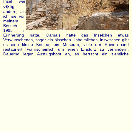
Insel war
v�llig
anders, als
ich sie von
meinem
Besuch
1995 in
Erinnerung hatte. Damals hatte das Inselchen etwas
Verwunschenes, sogar ein bisschen Unheimliches, inzwischen gibt
es eine kleine Kneipe, ein Museum, viele der Ruinen sind
restauriert, wahrscheinlich um einen Einsturz zu verhindern.
Dauernd legen Ausflugsboot an, es herrscht ein ziemliche
Get�mmel, damals waren au�er uns nur ein paar Leute auf der
Insel.
Wir umrundeten die Insel und um 15 Uhr fuhr uns das Boot
zur�ck nach Elounda. In einem netten Restaurant a�en wir eine
Kleinigkeit, eine Stunde sp�ter fuhren wir wieder ab und wollten
"andersherum" zur�ck nach Pitsidia fahren, es sah auf der Karte
nicht viel weiter aus. Wir fuhren an der schmalsten Stelle der Insel
Kreta, nur etwa 23 Kilometer zur�ck zur S�dk�ste nach
Ierapetra, dann die S�dk�ste entlang bis in den kleinen Ort
Mirtos, wo wir wieder eine Kaffeepause machten.