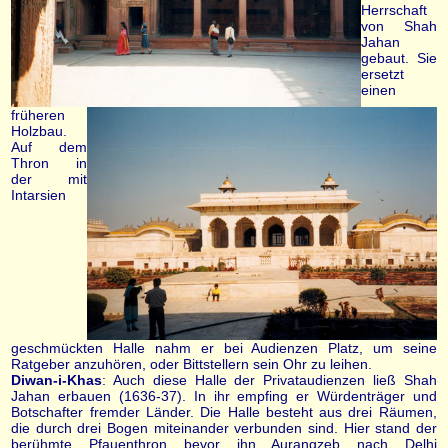
Herrschaft
von Shah
Jahan
gebaut. Sie
ersetzt
einen
früheren
Holzbau.
Auf dem
Thron in
der mit
Intarsien
geschmückten Halle nahm er bei Audienzen Platz, um seine
Ratgeber anzuhören, oder Bittstellern sein Ohr zu leihen.
Diwan-i-Khas
: Auch diese Halle der Privataudienzen ließ Shah
Jahan erbauen (1636-37). In ihr empfing er Würdenträger und
Botschafter fremder Länder. Die Halle besteht aus drei Räumen,
die durch drei Bogen miteinander verbunden sind. Hier stand der
berühmte Pfauenthron bevor ihn Aurangzeb nach Delhi