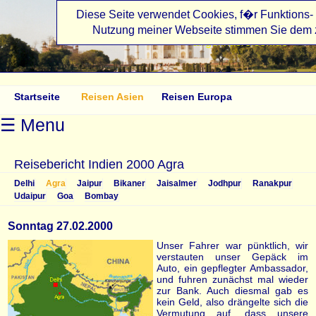
Diese Seite verwendet Cookies, f�r Funktions- 
Nutzung meiner Webseite stimmen Sie dem 
angelikasreisen.de
Startseite
Reisen Asien
Reisen Europa
☰ Menu
Reisebericht Indien 2000 Agra
Delhi
Agra
Jaipur
Bikaner
Jaisalmer
Jodhpur
Ranakpur
Udaipur
Goa
Bombay
Sonntag 27.02.2000
Unser Fahrer war pünktlich, wir
verstauten unser Gepäck im
Auto, ein gepflegter Ambassador,
und fuhren zunächst mal wieder
zur Bank. Auch diesmal gab es
kein Geld, also drängelte sich die
Vermutung auf, dass unsere