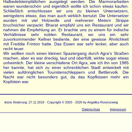
Halbedelsteinplättchen ausgelegt werden. Die Marmorarbeiten
waren wunderschön und eigentlich wollte ich schon etwas kaufen.
Schließlich entschlossen wir uns zu kleinen Untersetzern,
wenigstens etwas, das man auch wirklich benutzt. Die Untersetzer
wurden mit viel Holzwolle und mehreren Metern Strippe
bruchsicher verpackt: Bharat empfahl uns ein Restaurant und wir
nahmen die Empfehlung an. Er brachte uns zu einem für indische
Verhältnisse sehr noblen Restaurant, wo uns ein sehr
zuvorkommender Kellner bediente, der eine gewisse Ähnlichkeit
mit Freddie Frinton hatte. Das Essen war sehr lecker, aber auch
recht teuer.
Wir wollten noch einen kleinen Spaziergang durch Agra's Straßen
machen, aber es war dreckig, laut und überfüllt, wirkte sogar etwas
unheimlich. Der kleine verschlafene Ort Agra, wie ich ihn von 1985
her kannte, hat sich zu einer schrecklichen Stadt entwickelt mit
vielen aufdringlichen Touristenschleppern und Bettlervolk. Die
Nacht war nicht besonders gut, da das Kopfkissen mehr ein
Kopfstein war.
letzte Änderung: 27.11.2019 · Copyright © 2003 - 2026 by Angelika Rosenzweig
Datenschutz
Impressum