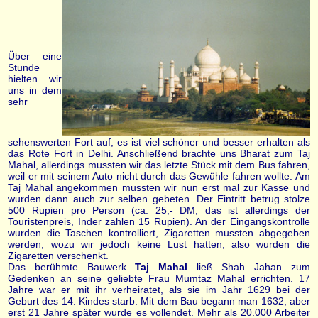
Über eine
Stunde
hielten wir
uns in dem
sehr
sehenswerten Fort auf, es ist viel schöner und besser erhalten als
das Rote Fort in Delhi. Anschließend brachte uns Bharat zum Taj
Mahal, allerdings mussten wir das letzte Stück mit dem Bus fahren,
weil er mit seinem Auto nicht durch das Gewühle fahren wollte. Am
Taj Mahal angekommen mussten wir nun erst mal zur Kasse und
wurden dann auch zur selben gebeten. Der Eintritt betrug stolze
500 Rupien pro Person (ca. 25,- DM, das ist allerdings der
Touristenpreis, Inder zahlen 15 Rupien). An der Eingangskontrolle
wurden die Taschen kontrolliert, Zigaretten mussten abgegeben
werden, wozu wir jedoch keine Lust hatten, also wurden die
Zigaretten verschenkt.
Das berühmte Bauwerk
Taj Mahal
ließ Shah Jahan zum
Gedenken an seine geliebte Frau Mumtaz Mahal errichten. 17
Jahre war er mit ihr verheiratet, als sie im Jahr 1629 bei der
Geburt des 14. Kindes starb. Mit dem Bau begann man 1632, aber
erst 21 Jahre später wurde es vollendet. Mehr als 20.000 Arbeiter