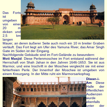
Das Forts
ist
umgeben
von einer
20 m
dicken und
2,5 km
langen
Mauer, an deren äußerer Seite auch noch ein 10 m breiter Graben
verläuft. Das Fort liegt am Ufer des Yamuna River, das Amar Singh
Gate im Süden ist der Eingang.
Nachfolgende Gebäude sind im Fort-Gelände zu bewundern:
Moti Masjid
: Diese Perlenmoschee im Fort entstand während der
Herrschaft von Shah Jahan in den Jahren 1646-1653. Sie ist aus
Marmor, und eine Inschrift in der Moschee vergleicht sie mit einer
fehlerfreien Perle. Der Innenhof der Moschee ist umgeben von
einem Kreuzgang. In der Mitte ruht ein Marmorsarkophag.
Diwan-i-
Am
: Diese
Halle der
öffentlichen
Audienzen
wurde
ebenfalls
unter der