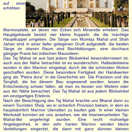
auf einer
erhöhten
Marmorplatte, an deren vier Ecken sich Minarette erheben. Das
Hauptgebäude besitzt vier kleine Kuppeln, die die mächtige
Hauptkuppel umgeben. Die Särge von Mumtaz Mahal und Shah
Jahan sind in einer tiefer gelegenen Gruft aufgestellt, die beiden
Särge im oberen Raum sind Nachbildungen, eine durchaus
gängige Praxis bei indischen Mausoleen.
Das Taj Mahal ist aus fast jedem Blickwinkel bewundernswert ist,
auch aus der Nähe betrachtet ist es wunderschön. Halbedelsteine
wurden in den Marmor eingelegt, durch die die schönsten Motive
geschaffen wurden. Diese besondere Fertigkeit der Handwerker
ging als "Pietra dura" in die Geschichte ein. Die Präzision und die
Sorgfalt, die bei diesem Bau angewandt wurden, lassen die
Entscheidung schwer fallen, ab man es besser von Weitem oder
aus der Nähe betrachtet. Das Taj Mahal ist aus jedem Blickwinkel
ein einzigartiges Erlebnis.
Nach der Besichtigung des Taj Mahal brachte uns Bharat dann zu
einem Touristen Shop, wo er sicherlich Provision bekam, in dem es
hauptsächlich Marmor Utensilien zu kaufen gab. In einer kleinen
Werkstatt konnten wir uns ansehen, wie die Intarsienarbeiten Taj-
Mahal-like angefertigt wurden. Eine recht mühselige
Angelegenheit, in den sehr harten Marmor werden kleine
Vertiefungen eingeritzt, die dann mit ganz dünnen kleinen