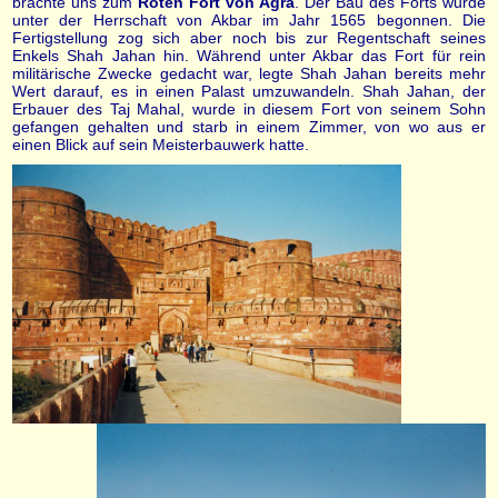
brachte uns zum
Roten Fort von Agra
. Der Bau des Forts wurde
unter der Herrschaft von Akbar im Jahr 1565 begonnen. Die
Fertigstellung zog sich aber noch bis zur Regentschaft seines
Enkels Shah Jahan hin. Während unter Akbar das Fort für rein
militärische Zwecke gedacht war, legte Shah Jahan bereits mehr
Wert darauf, es in einen Palast umzuwandeln. Shah Jahan, der
Erbauer des Taj Mahal, wurde in diesem Fort von seinem Sohn
gefangen gehalten und starb in einem Zimmer, von wo aus er
einen Blick auf sein Meisterbauwerk hatte.