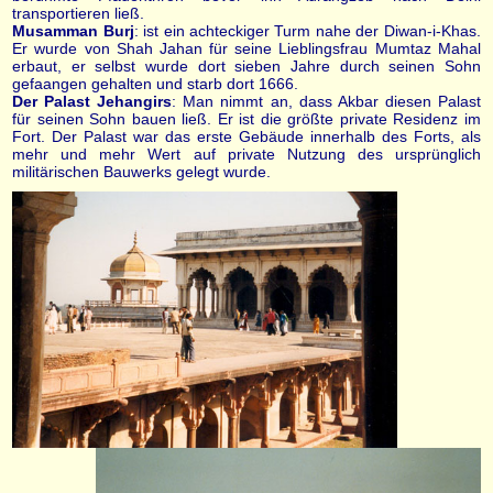
transportieren ließ.
Musamman Burj
: ist ein achteckiger Turm nahe der Diwan-i-Khas.
Er wurde von Shah Jahan für seine Lieblingsfrau Mumtaz Mahal
erbaut, er selbst wurde dort sieben Jahre durch seinen Sohn
gefaangen gehalten und starb dort 1666.
Der Palast Jehangirs
: Man nimmt an, dass Akbar diesen Palast
für seinen Sohn bauen ließ. Er ist die größte private Residenz im
Fort. Der Palast war das erste Gebäude innerhalb des Forts, als
mehr und mehr Wert auf private Nutzung des ursprünglich
militärischen Bauwerks gelegt wurde.