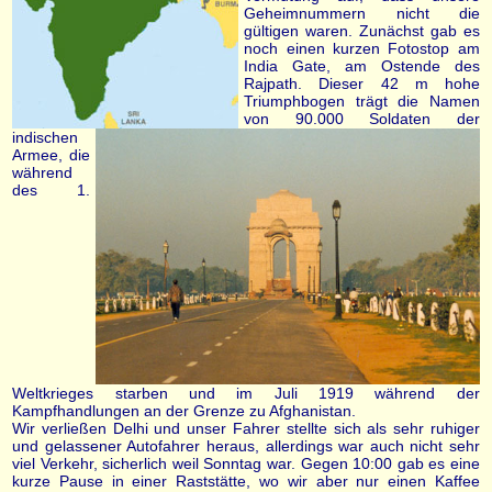
Geheimnummern nicht die
gültigen waren. Zunächst gab es
noch einen kurzen Fotostop am
India Gate, am Ostende des
Rajpath. Dieser 42 m hohe
Triumphbogen trägt die Namen
von 90.000 Soldaten der
indischen
Armee, die
während
des 1.
Weltkrieges starben und im Juli 1919 während der
Kampfhandlungen an der Grenze zu Afghanistan.
Wir verließen Delhi und unser Fahrer stellte sich als sehr ruhiger
und gelassener Autofahrer heraus, allerdings war auch nicht sehr
viel Verkehr, sicherlich weil Sonntag war. Gegen 10:00 gab es eine
kurze Pause in einer Raststätte, wo wir aber nur einen Kaffee