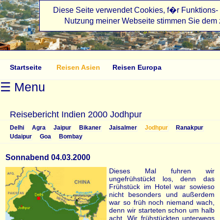
Diese Seite verwendet Cookies, f�r Funktions- 
Nutzung meiner Webseite stimmen Sie dem 
angelikasreisen.de
Startseite
Reisen Asien
Reisen Europa
☰ Menu
Reisebericht Indien 2000 Jodhpur
Delhi
Agra
Jaipur
Bikaner
Jaisalmer
Jodhpur
Ranakpur
Udaipur
Goa
Bombay
Sonnabend 04.03.2000
Dieses Mal fuhren wir
ungefrühstückt los, denn das
Frühstück im Hotel war sowieso
nicht besonders und außerdem
war so früh noch niemand wach,
denn wir starteten schon um halb
acht. Wir frühstückten unterwegs