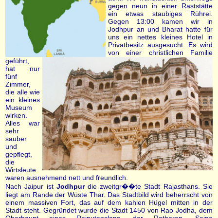
gegen neun in einer Raststätte
ein etwas staubiges Rührei.
Gegen 13:00 kamen wir in
Jodhpur an und Bharat hatte für
uns ein nettes kleines Hotel in
Privatbesitz ausgesucht. Es wird
von einer christlichen Familie
geführt,
hat nur
fünf
Zimmer,
die alle wie
ein kleines
Museum
wirken.
Alles war
sehr
sauber
und
gepflegt,
die
Wirtsleute
waren ausnehmend nett und freundlich.
Nach Jaipur ist
Jodhpur
die zweitgr��te Stadt Rajasthans. Sie
liegt am Rande der Wüste Thar. Das Stadtbild wird beherrscht von
einem massiven Fort, das auf dem kahlen Hügel mitten in der
Stadt steht. Gegründet wurde die Stadt 1450 von Rao Jodha, dem
Oberhaupt eines Rajputenclans, der Rathoren. Seine