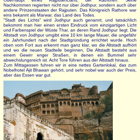
Nachkommen regierten nicht nur über Jodhpur, sondern auch über
andere Prinzenstaaten der Rajputen. Das Königreich Rathore war
eins bekannt als Marwar, das Land des Todes.
"Stadt des Lichts" wird Jodhpur auch genannt, und tatsächlich
bekommt man hier einen ersten Eindruck vom einzigartigen Licht
und Farbenspiel der Wüste Thar, an deren Rand Jodhpur liegt. Die
Altstadt von Jodhpur umgibt eine 10 km lange Mauer, die ungefähr
ein Jahrhundert nach der Stadtgründung errichtet wurde. Hoch
oben vom Fort aus erkennt man ganz klar, wo die Altstadt aufhört
und wo die neuen Stadteile beginnen, Die Altstadt besteht aus
einem Gewirr enger Straßen, in denen ein Bummel sehr
abwechslungsreich ist. Acht Tore führen aus der Altstadt hinaus.
Zum Mittagessen fuhren wir in eine nettes Gartenlokal, das zum
Nobelhotel Ajit Bhawan gehört, und sehr nobel war auch der Preis,
aber das Essen war gut.