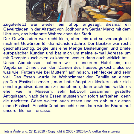
Zuguterletzt war wieder ein Shop angesagt, diesmal ein
Gewürzladen in der Altstadt von Jodhpur am Sardar Markt mit dem
Uhrturm, das bekannte Wahrzeichen der Stadt.
Der Gewürzladen war recht klein, aber fein und so versorgte ich
mich mit Gewürzen für die nächsten Jahre. Der Besitzer war recht
geschäftstüchtig, zeigte uns eine Menge Bestellungen und Briefe
europäischer Kunden und bat mich um meine e-mail Adresse um
mir Rezepte zuschicken zu können, was er dann auch wirklich tat.
Unser Abendessen nahmen wir in unserem Hotel ein, ein
Vegetarian Dinner, von den Damen des Hauses gekocht, also so
was wie "Futtern wie bei Muttern" auf indisch, sehr lecker und sehr
viel. Das Essen wurde im Wohnzimmer der Familie an einem
großen Esstisch serviert, man hatte Angst zu kleckern oder sich
sonst irgendwie daneben zu benehmen, denn auch hier wirkte es
eher wie im Museum, sehr liebEvoll zusammen gestellte
Antiquitäten. Nach dem Essen mussten wir sofort aufstehen, denn
die nächsten Gäste wollten auch essen und es gab nur diesen
einen Esstisch. Anschließend besuchte uns dann wieder Bharat auf
unserer kleinen Terrasse.
letzte Änderung: 27.11.2019 · Copyright © 2003 - 2026 by Angelika Rosenzweig