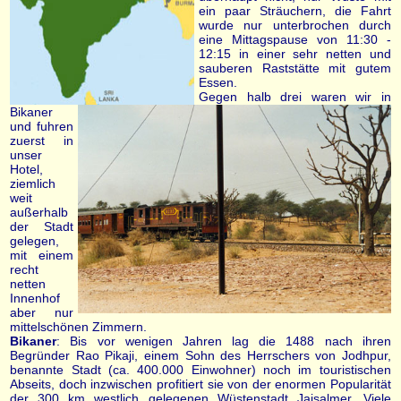
ein paar Sträuchern, die Fahrt
wurde nur unterbrochen durch
eine Mittagspause von 11:30 -
12:15 in einer sehr netten und
sauberen Raststätte mit gutem
Essen.
Gegen halb drei waren wir in
Bikaner
und fuhren
zuerst in
unser
Hotel,
ziemlich
weit
außerhalb
der Stadt
gelegen,
mit einem
recht
netten
Innenhof
aber nur
mittelschönen Zimmern.
Bikaner
: Bis vor wenigen Jahren lag die 1488 nach ihren
Begründer Rao Pikaji, einem Sohn des Herrschers von Jodhpur,
benannte Stadt (ca. 400.000 Einwohner) noch im touristischen
Abseits, doch inzwischen profitiert sie von der enormen Popularität
der 300 km westlich gelegenen Wüstenstadt Jaisalmer. Viele