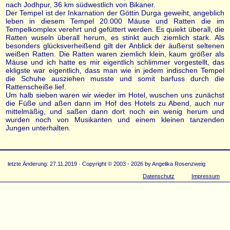
nach Jodhpur, 36 km südwestlich von Bikaner.
Der Tempel ist der Inkarnation der Göttin Durga geweiht, angeblich
leben in diesem Tempel 20.000 Mäuse und Ratten die im
Tempelkomplex verehrt und gefüttert werden. Es quiekt überall, die
Ratten wuseln überall herum, es stinkt auch ziemlich stark. Als
besonders glücksverheißend gilt der Anblick der äußerst seltenen
weißen Ratten. Die Ratten waren ziemlich klein, kaum größer als
Mäuse und ich hatte es mir eigentlich schlimmer vorgestellt, das
ekligste war eigentlich, dass man wie in jedem indischen Tempel
die Schuhe ausziehen musste und somit barfuss durch die
Rattenscheiße lief.
Um halb sieben waren wir wieder im Hotel, wuschen uns zunächst
die Füße und aßen dann im Hof des Hotels zu Abend, auch nur
mittelmäßig, und saßen dann dort noch ein wenig herum und
wurden noch von Musikanten und einem kleinen tanzenden
Jungen unterhalten.
letzte Änderung: 27.11.2019 · Copyright © 2003 - 2026 by Angelika Rosenzweig
Datenschutz
Impressum