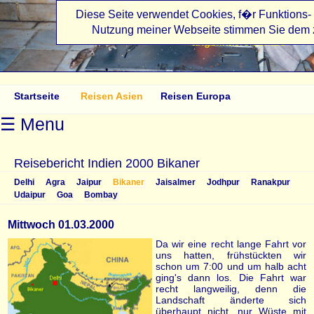
Diese Seite verwendet Cookies, f�r Funktions- 
Nutzung meiner Webseite stimmen Sie dem 
angelikasreisen.de
Startseite
Reisen Asien
Reisen Europa
☰ Menu
Reisebericht Indien 2000 Bikaner
Delhi
Agra
Jaipur
Bikaner
Jaisalmer
Jodhpur
Ranakpur
Udaipur
Goa
Bombay
Mittwoch 01.03.2000
Da wir eine recht lange Fahrt vor
uns hatten, frühstückten wir
schon um 7:00 und um halb acht
ging's dann los. Die Fahrt war
recht langweilig, denn die
Landschaft änderte sich
überhaupt nicht, nur Wüste mit