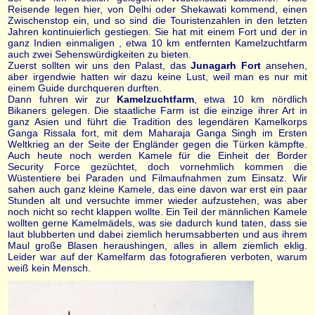
Reisende legen hier, von Delhi oder Shekawati kommend, einen
Zwischenstop ein, und so sind die Touristenzahlen in den letzten
Jahren kontinuierlich gestiegen. Sie hat mit einem Fort und der in
ganz Indien einmaligen , etwa 10 km entfernten Kamelzuchtfarm
auch zwei Sehenswürdigkeiten zu bieten.
Zuerst sollten wir uns den Palast, das
Junagarh Fort
ansehen,
aber irgendwie hatten wir dazu keine Lust, weil man es nur mit
einem Guide durchqueren durften.
Dann fuhren wir zur
Kamelzuchtfarm
, etwa 10 km nördlich
Bikaners gelegen. Die staatliche Farm ist die einzige ihrer Art in
ganz Asien und führt die Tradition des legendären Kamelkorps
Ganga Rissala fort, mit dem Maharaja Ganga Singh im Ersten
Weltkrieg an der Seite der Engländer gegen die Türken kämpfte.
Auch heute noch werden Kamele für die Einheit der Border
Security Force gezüchtet, doch vornehmlich kommen die
Wüstentiere bei Paraden und Filmaufnahmen zum Einsatz. Wir
sahen auch ganz kleine Kamele, das eine davon war erst ein paar
Stunden alt und versuchte immer wieder aufzustehen, was aber
noch nicht so recht klappen wollte. Ein Teil der männlichen Kamele
wollten gerne Kamelmädels, was sie dadurch kund taten, dass sie
laut blubberten und dabei ziemlich herumsabberten und aus ihrem
Maul große Blasen heraushingen, alles in allem ziemlich eklig.
Leider war auf der Kamelfarm das fotografieren verboten, warum
weiß kein Mensch.